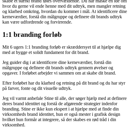
skabe et stærkt brand føles overvældende. Du har måske en idé om
hvor du gerne vil ende henne med dit udtryk, men mangler retning
og klarhed omkring, hvordan du kommer i mål. At identificere dine
kerneværdier, forstå din målgruppe og definere dit brands udtryk
kan være udfordrende og forvirrende.
1:1 branding forløb
Mit 6 ugers 1:1 branding forløb er skræddersyet til at hjælpe dig
med at bygge et solidt fundament for dit brand.
J
eg guider dig i at identificere dine kerneværdier, forstå din
målgruppe og definere dit brands udtryk gennem øvelser og
opgaver. I forløbet arbejder vi sammen om at skabe dit brand.
Efter forløbet har du klarhed og retning på dit brand og du har styr
på farver, fonte og dit visuelle udtryk.
Jeg vil varmt anbefale Stine til alle, der søger hjælp med at definere
deres brand identitet og forstå de afgørende strategier indenfor
branding. Stine er ikke kun ekspert i at hjælpe med at finde din
virksomheds brand identitet, hun er også mester i grafisk design
hvilket hun formår at integrere, så der skabes en rød tråd i din
virksomhed.